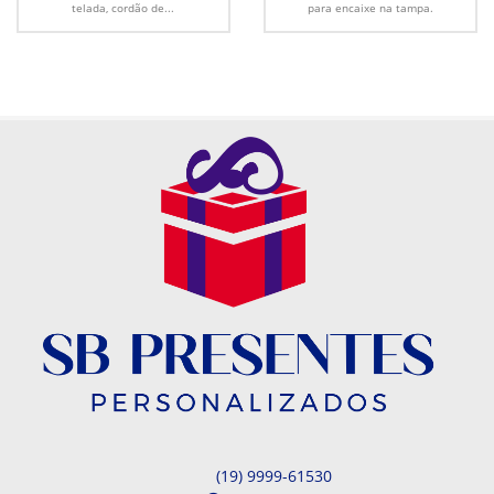
telada, cordão de...
para encaixe na tampa.
(19) 9999-61530