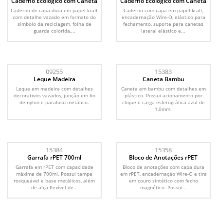
Caderno Ecológico com Caneta
Caderno Ecológico com Caneta
Caderno de capa dura em papel kraft
Caderno com capa em papel kraft,
com detalhe vazado em formato do
encadernação Wire-O, elástico para
símbolo da reciclagem, folha de
fechamento, suporte para canetas
guarda colorida,...
lateral elástico e...
09255
15383
Leque Madeira
Caneta Bambu
Leque em madeira com detalhes
Caneta em bambu com detalhes em
decorativos vazados, junção em fio
plástico. Possui acionamento por
de nylon e parafuso metálico.
clique e carga esferográfica azul de
1,0mm.
15384
15358
Garrafa rPET 700ml
Bloco de Anotações rPET
Garrafa em rPET com capacidade
Bloco de anotações com capa dura
máxima de 700ml. Possui tampa
em rPET, encadernação Wire-O e tira
rosqueável e base metálicos, além
em couro sintético com fecho
de alça flexível de...
magnético. Possui...