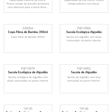
capacidade máxima de 550ml.
capacidade de até 350ml. Possui
Possui tampa de pressão protetora
tampa plástica com bocal.
com abertura para o bocal feita...
03006A
P@14966
Copo Fibra de Bambu 350ml
Sacola Ecológica Algodão
Copo Fibra de Bambu 350ml
Sacola em algodão com alças
costuradas na parte interna.
P@14979
P@14962
Sacola Ecológica de Algodão
Sacola de Algodão
Sacola ecológica de algodão com
Sacola de algodão com alça
alças costuradas na parte interna.
costurada na parte interna.
19135
19136