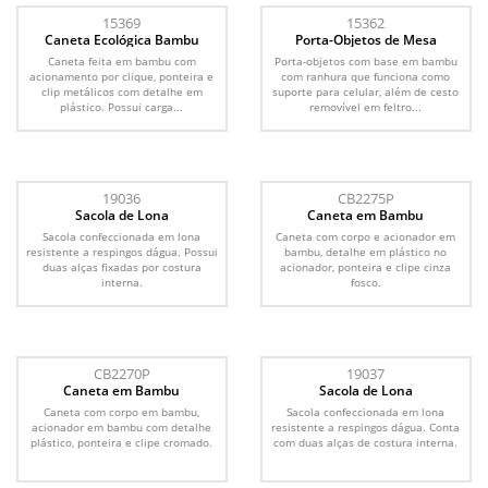
15369
15362
Caneta Ecológica Bambu
Porta-Objetos de Mesa
Caneta feita em bambu com
Porta-objetos com base em bambu
acionamento por clique, ponteira e
com ranhura que funciona como
clip metálicos com detalhe em
suporte para celular, além de cesto
plástico. Possui carga...
removível em feltro...
19036
CB2275P
Sacola de Lona
Caneta em Bambu
Sacola confeccionada em lona
Caneta com corpo e acionador em
resistente a respingos dágua. Possui
bambu, detalhe em plástico no
duas alças fixadas por costura
acionador, ponteira e clipe cinza
interna.
fosco.
CB2270P
19037
Caneta em Bambu
Sacola de Lona
Caneta com corpo em bambu,
Sacola confeccionada em lona
acionador em bambu com detalhe
resistente a respingos dágua. Conta
plástico, ponteira e clipe cromado.
com duas alças de costura interna.