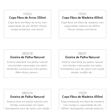
15322
15321
Copo Fibra de Arroz 350ml
Copo Fibra de Madeira 450ml
Copo feito em fibra de arroz com
Copo feito em fibra de madeira com
capacidade de até 350ml. Possui
capacidade máxima de 450ml.
tampa protetora com bocal.
Possui tampa com bocal.
08321B
08321
Esteira de Palha Natural
Esteira de Palha Natural
Esteira dobrável em palha natural
Esteira leve feita em palha natural
com bordas costuradas em nylon
com bordas costuradas em nylon.
dividindo a esteira em três partes.
Acompanha saco de nylon com seção
Além disso, possui...
telada, cordão de...
08321A
15325
Esteira de Palha Natural
Copo Fibra de Madeira 450ml
Esteira leve em palha natural com
Copo produzido em fibra de madeira
bordas costuradas em nylon.
com tampa e capacidade de até
Acompanha saco de nylon com seção
450ml. Acompanha canudo plástico