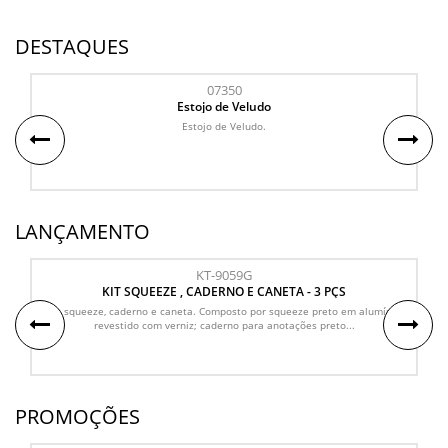
DESTAQUES
07350
Estojo de Veludo
Estojo de Veludo.
LANÇAMENTO
KT-9059G
KIT SQUEEZE , CADERNO E CANETA - 3 PÇS
Kit squeeze, caderno e caneta. Composto por squeeze preto em alumínio
revestido com verniz; caderno para anotações preto...
PROMOÇÕES