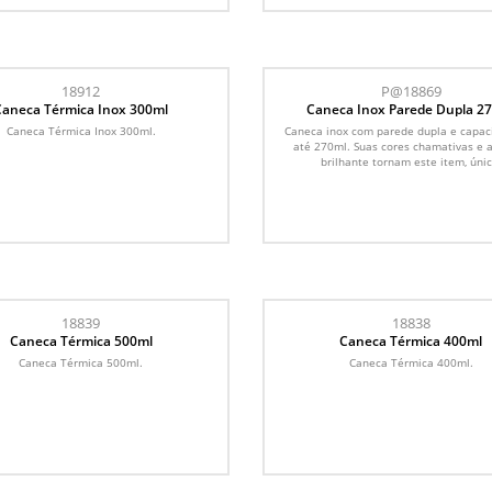
18912
P@18869
Caneca Térmica Inox 300ml
Caneca Inox Parede Dupla 2
Caneca Térmica Inox 300ml.
Caneca inox com parede dupla e capac
até 270ml. Suas cores chamativas e 
brilhante tornam este item, únic
18839
18838
Caneca Térmica 500ml
Caneca Térmica 400ml
Caneca Térmica 500ml.
Caneca Térmica 400ml.