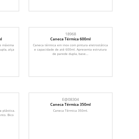
18968
l
Caneca Térmica 600ml
de máxima
Caneca térmica em inox com pintura eletrostática
upla, alça
e capacidade de até 600ml. Apresenta estrutura
de parede dupla, base...
E@08304
Caneca Térmica 350ml
 plástica.
Caneca Térmica 350ml.
nto. Bico