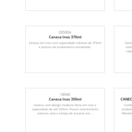
03590A
Caneca Inox 370ml
Caneca em inox com capacidade máxima de 370ml
Cane
e pintura de acabamento esmaltado.
elet
capa
18946
Caneca Inox 350ml
CANEC
Caneca com design moderno feita em inox e
Confe
capacidade de até 350ml. Possui revestimento
acabam
externo, alça e tampa de encaixe em...
Mantém