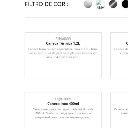
FILTRO DE COR :
E@06033
Caneca Térmica 1,2L
C
Caneca térmica com capacidade para até 1,2 litro.
Caneca de
Possui estrutura de parede dupla com interior em
e rev
inox 304 e exterior em...
O@03889
Caneca Inox 400ml
Caneca em inox com capacidade máxima de
Caneca té
400ml. Conta com alça, interior e tampa
exter
rosqueável com trava de segurança em...