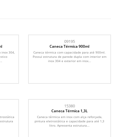
09195
ml
Caneca Térmica 900ml
 inox 304,
Caneca térmica com capacidade para até 900ml.
stico
Possui estrutura de parede dupla com interior em
..
inox 304 e exterior em inox...
15380
Caneca Térmica 1,3L
trostática
Caneca térmica em inox com alça reforçada,
estrutura
pintura eletrostática e capacidade para até 1,3
litro. Apresenta estrutura...