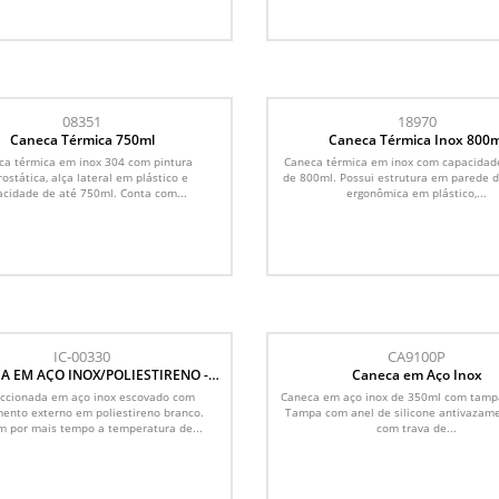
08351
18970
Caneca Térmica 750ml
Caneca Térmica Inox 800m
ca térmica em inox 304 com pintura
Caneca térmica em inox com capacida
rostática, alça lateral em plástico e
de 800ml. Possui estrutura em parede d
cidade de até 750ml. Conta com...
ergonômica em plástico,...
IC-00330
CA9100P
A EM AÇO INOX/POLIESTIRENO -
Caneca em Aço Inox
300 ML
ccionada em aço inox escovado com
Caneca em aço inox de 350ml com tampa
ento externo em poliestireno branco.
Tampa com anel de silicone antivazame
 por mais tempo a temperatura de...
com trava de...