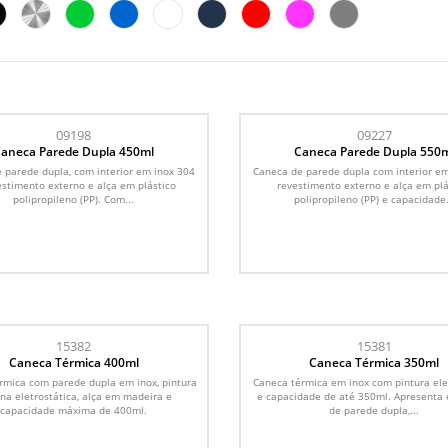
09198
09227
aneca Parede Dupla 450ml
Caneca Parede Dupla 550
 parede dupla, com interior em inox 304
Caneca de parede dupla com interior em
estimento externo e alça em plástico
revestimento externo e alça em plá
polipropileno (PP). Com...
polipropileno (PP) e capacidade.
15382
15381
Caneca Térmica 400ml
Caneca Térmica 350ml
rmica com parede dupla em inox, pintura
Caneca térmica em inox com pintura ele
na eletrostática, alça em madeira e
e capacidade de até 350ml. Apresenta 
capacidade máxima de 400ml.
de parede dupla,...