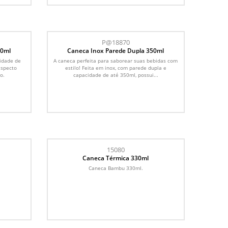
P@18870
70ml
Caneca Inox Parede Dupla 350ml
idade de
A caneca perfeita para saborear suas bebidas com
aspecto
estilo! Feita em inox, com parede dupla e
o.
capacidade de até 350ml, possui...
15080
Caneca Térmica 330ml
Caneca Bambu 330ml.