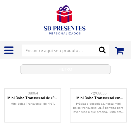
FILTRO
08064
P@08055
Mini Bolsa Transversal de rPET
Mini Bolsa Transversal em
1L
Algodão 2L
Mini Bolsa Transversal de rPET.
Prática e despojada, nossa mini
bolsa transversal 2L é perfeita para
levar tudo o que precisa. Feita em...