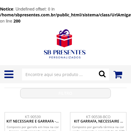
: Undefined offset: 0 in
Notice
/home/sbpresentes.com.br/public_html/sistema/class/UrlAmigav
on line
200
FILTRO
KT-90539
KT-90538-BCO
KIT NECESSAIRE E GARRAFA - 2
KIT GARRAFA, NECESSAIRE E
PÇS
FONE - 3 PÇS
Composto por garrafa em Inox na cor
Composto por garrafa térmica na cor