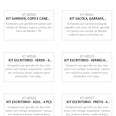
KT-90542
KT-90541
KIT GARRAFA, COPO E CANECA
KIT SACOLA, GARRAFA,
- 3 PÇS
CADERNO E CANETA - 4 PÇS
Composto por garrafa em palha com
Composto por sacola/ecobag de
tampa da Bambu; copo e caneca em
algodão com alças de 60cm; garrafa
Fibra de Bambu / PP.
em palha com tampa da Bambu;
caderno para anotações na...
KT-90530
KT-90529
KIT ESCRITÓRIO - VERDE - 4
KIT ESCRITÓRIO - VERMELHO -
PÇS
4 PÇS
Composto por garrafa em Aço Inox
Composto por garrafa em Aço Inox
preta com tampa rosqueável; caneca
preta com tampa rosqueável; caneca
em cerâmica preta; caderno para
em cerâmica preta; caderno para
anotações com capa...
anotações com capa...
KT-90528
KT-90527
KIT ESCRITÓRIO - AZUL - 4 PÇS
KIT ESCRITÓRIO - PRETO - 4
PÇS
Composto por garrafa em Aço Inox
Composto por garrafa em Aço Inox
preta com tampa rosqueável; caneca
preta com tampa rosqueável; caneca
em cerâmica preta; caderno para
em cerâmica preta; caderno para