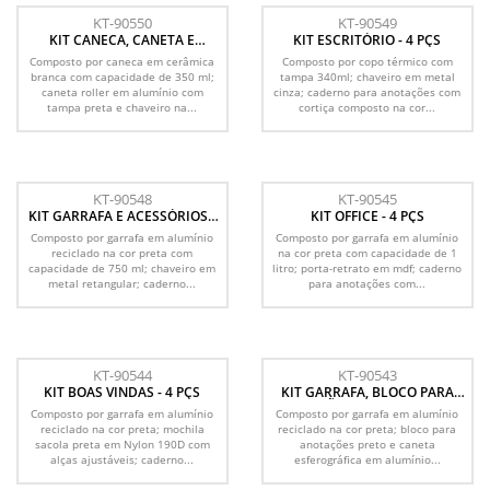
KT-90550
KT-90549
KIT CANECA, CANETA E
KIT ESCRITÓRIO - 4 PÇS
CHAVEIRO - 3 PÇS
Composto por caneca em cerâmica
Composto por copo térmico com
branca com capacidade de 350 ml;
tampa 340ml; chaveiro em metal
caneta roller em alumínio com
cinza; caderno para anotações com
tampa preta e chaveiro na...
cortiça composto na cor...
KT-90548
KT-90545
KIT GARRAFA E ACESSÓRIOS -
KIT OFFICE - 4 PÇS
4 PÇS
Composto por garrafa em alumínio
Composto por garrafa em alumínio
reciclado na cor preta com
na cor preta com capacidade de 1
capacidade de 750 ml; chaveiro em
litro; porta-retrato em mdf; caderno
metal retangular; caderno...
para anotações com...
KT-90544
KT-90543
KIT BOAS VINDAS - 4 PÇS
KIT GARRAFA, BLOCO PARA
ANOTAÇÕES E CANETA - 3 PÇS
Composto por garrafa em alumínio
Composto por garrafa em alumínio
reciclado na cor preta; mochila
reciclado na cor preta; bloco para
sacola preta em Nylon 190D com
anotações preto e caneta
alças ajustáveis; caderno...
esferográfica em alumínio...